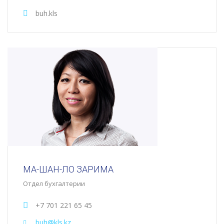
buh.kls
МА-ШАН-ЛО ЗАРИМА
Отдел бухгалтерии
+7 701 221 65 45
buh@kls.kz